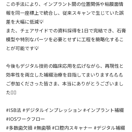
この手法により、インプラント間の位置関係や粘膜面情
報を同一座標上で統合し、従来スキャンで生じていた誤
差を大幅に低減💡
また、チェアサイドでの資料採得を1日で完結でき、石膏
模型や特別なパーツを必要とせずに工程を簡略化するこ
とが可能です💡
今後もデジタル技術の臨床応用を広げながら、再現性と
効率性を両立した補綴治療を目指してまいります💪💪💪
ご参加くださった皆さま、本当にありがとうございまし
た🙇‍♀️
#ISB法 #デジタルインプレッション #インプラント補綴
#IOSワークフロー
#多数歯欠損 #無歯顎 #口腔内スキャナー #デジタル補綴