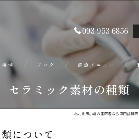
093-953-6856
術事例
ブログ
診療メニュー
セラミック素材の種類
セラミック
銀歯が気になる方へ
北九州市小倉の歯医者なら津田歯科医
外れる・欠ける・色や形、か
歯の色が気になる
種類について