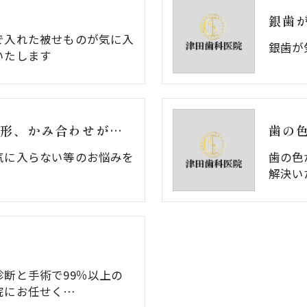
銀歯
で入れた被せものが気に入
銀歯が
いたします
外れる・欠ける・色や形、かみ合わせが気になる
歯の
気に入らない等のお悩みを
歯の色
解決い
断と手術で99％以上の
院にお任せく…