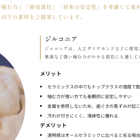
セラミック素材の種類
「噛む力」「使用部位」「将来の安定性」を考慮して素
、以下の素材をご提案しています。
インプラント
ホワイトニング
ジルコニア
矯正
ジルコニアは、人工ダイヤモンドなどに使用
奥歯など強い噛む力がかかる部位にも適して
予防歯科
メリット
セラミックスの中でもトップクラスの強度で
噛む力が強い方でも長期的に安定しやすい
金属を使用しないため、歯ぐきの黒ずみが起
汚れが付きにくく、清掃性に優れる
デメリット
透明感はオールセラミックに比べると劣る場