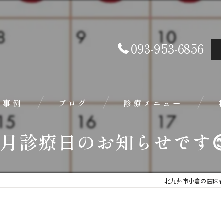
093-953-6856
術事例
ブログ
診療メニュー
1月診療日のお知らせです
セラミック
銀歯が気になる方へ
北九州市小倉の歯医
外れる・欠ける・色や形、か
歯の色が気になる