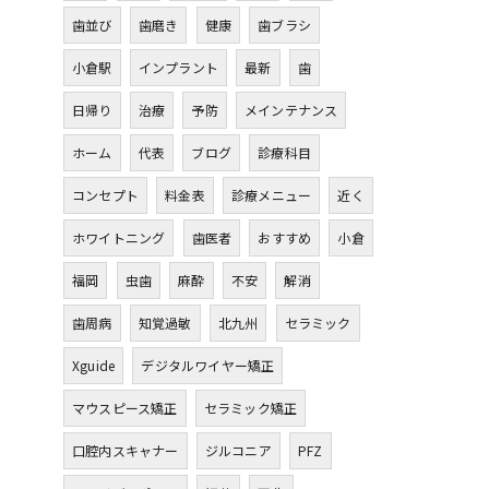
歯並び
歯磨き
健康
歯ブラシ
小倉駅
インプラント
最新
歯
日帰り
治療
予防
メインテナンス
ホーム
代表
ブログ
診療科目
コンセプト
料金表
診療メニュー
近く
ホワイトニング
歯医者
おすすめ
小倉
福岡
虫歯
麻酔
不安
解消
歯周病
知覚過敏
北九州
セラミック
Xguide
デジタルワイヤー矯正
マウスピース矯正
セラミック矯正
口腔内スキャナー
ジルコニア
PFZ